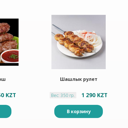
рш
Шашлык рулет
50 KZT
1 290 KZT
Вес: 350 гр.
В корзину