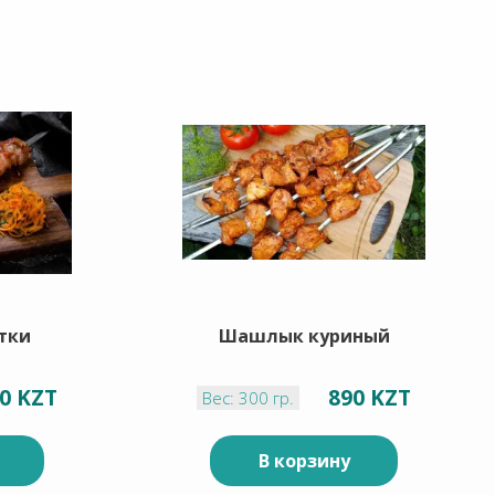
тки
Шашлык куриный
0 KZT
890 KZT
Вес: 300 гр.
В корзину