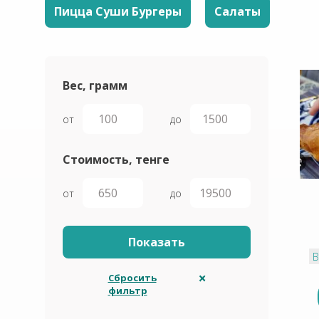
Пицца Суши Бургеры
Салаты
Вес, грамм
от
до
Стоимость, тенге
от
до
В
Сбросить
фильтр