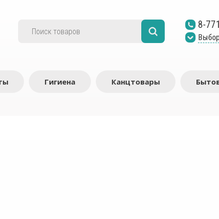
8-77
Выбор
ты
Гигиена
Канцтовары
Бытов