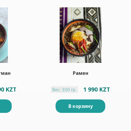
гман
Рамен
90 KZT
1 990 KZT
Вес: 300 гр.
В корзину