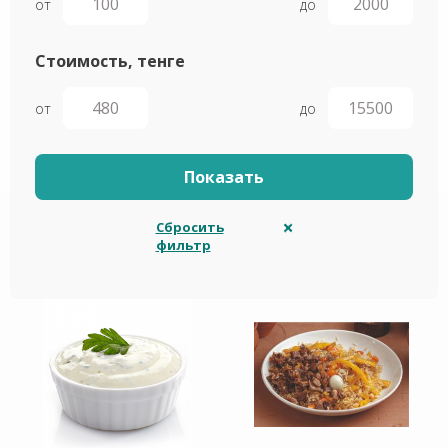
от
до
Стоимость, тенге
от
до
Сбросить
фильтр