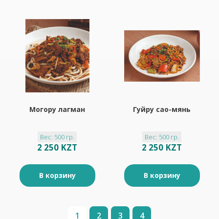
Могору лагман
Гуйру сао-мянь
Вес: 500 гр.
Вес: 500 гр.
2 250 KZT
2 250 KZT
В корзину
В корзину
1
2
3
4