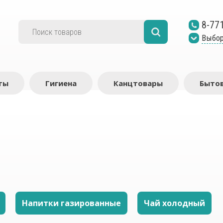
8-77
Выбор
ты
Гигиена
Канцтовары
Бытов
Напитки газированные
Чай холодный