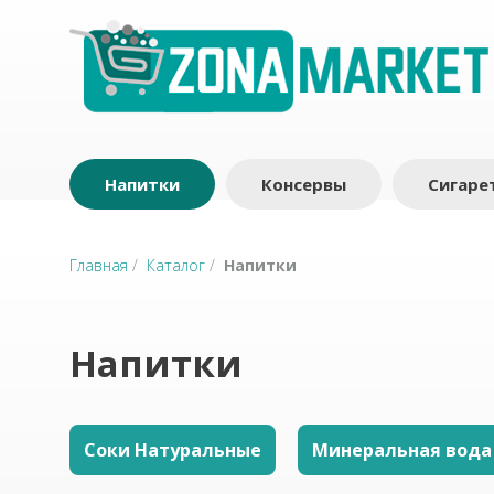
Напитки
Консервы
Сигаре
Главная
/
Каталог
/
Напитки
Напитки
Соки Натуральные
Минеральная вода