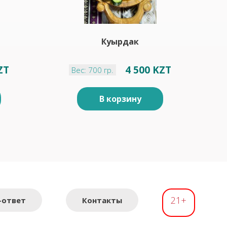
Куырдак
ZT
4 500 KZT
Вес: 700 гр.
В корзину
21+
-ответ
Контакты