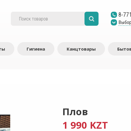
8-77
Выбор
ты
Гигиена
Канцтовары
Бытов
Плов
1 990 KZT