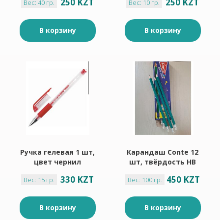
250 KZT
250 KZT
Вес: 40 гр.
Вес: 10 гр.
обложка, 1 шт
В корзину
В корзину
Ручка гелевая 1 шт,
Карандаш Conte 12
цвет чернил
шт, твёрдость HB
красный
330 KZT
450 KZT
Вес: 15 гр.
Вес: 100 гр.
В корзину
В корзину