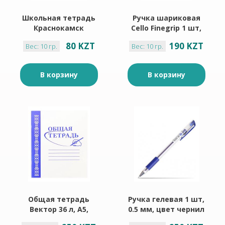
Школьная тетрадь
Ручка шариковая
Краснокамск
Cello Finegrip 1 шт,
012ТУ13С5, 12 л, А5,
0.7 мм, цвет чернил
80 KZT
190 KZT
Вес: 10 гр.
Вес: 10 гр.
клетка, мягкая
синий
обложка, 1 шт
В корзину
В корзину
Общая тетрадь
Ручка гелевая 1 шт,
Вектор 36 л, А5,
0.5 мм, цвет чернил
клетка, мягкая
синий