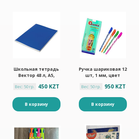
Школьная тетрадь
Ручка шариковая 12
Вектор 48 л, А5,
шт, 1 мм, цвет
клетка, мягкая
чернил синий
450 KZT
950 KZT
Вес: 50 гр.
Вес: 50 гр.
обложка, 1 шт
В корзину
В корзину