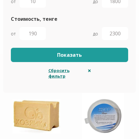
от
до
Стоимость, тенге
от
до
Сбросить
фильтр