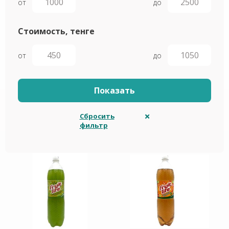
от
до
Стоимость, тенге
от
до
Сбросить
фильтр