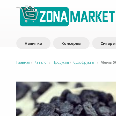
Напитки
Консервы
Сигаре
Главная
/
Каталог
/
Продукты
/
Сухофрукты
/
Мейіз 5