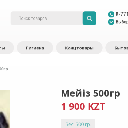
8-77
Выбор
ты
Гигиена
Канцтовары
Бытов
00гр
Мейіз 500гр
1 900 KZT
Вес: 500 гр.