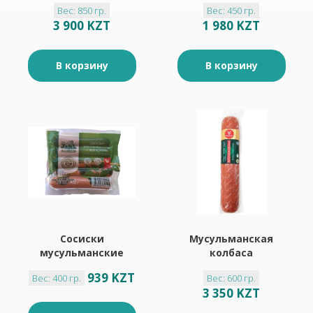
Вес: 850 гр.
Вес: 450 гр.
3 900 KZT
1 980 KZT
В корзину
В корзину
Сосиски
Мусульманская
мусульманские
колбаса
копченые 400г
полукопченная
939 KZT
Вес: 400 гр.
Вес: 600 гр.
нарлен
3 350 KZT