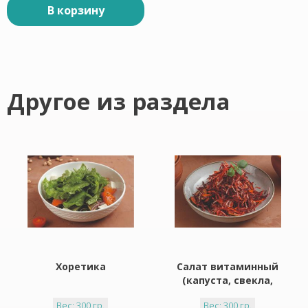
В корзину
Другое из раздела
Хоретика
Салат витаминный
(капуста, свекла,
огурец, морковь,
Вес: 300 гр.
Вес: 300 гр.
лимонная